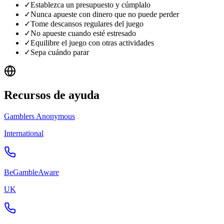
✓
Establezca un presupuesto y cúmplalo
✓
Nunca apueste con dinero que no puede perder
✓
Tome descansos regulares del juego
✓
No apueste cuando esté estresado
✓
Equilibre el juego con otras actividades
✓
Sepa cuándo parar
Recursos de ayuda
Gamblers Anonymous
International
BeGambleAware
UK