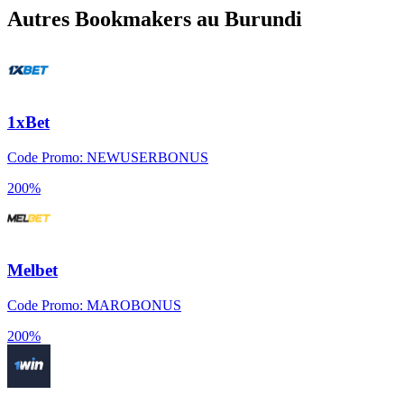
Autres Bookmakers au
Burundi
1xBet
Code Promo
:
NEWUSERBONUS
200%
Melbet
Code Promo
:
MAROBONUS
200%