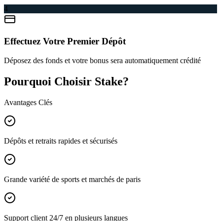
4
Effectuez Votre Premier Dépôt
Déposez des fonds et votre bonus sera automatiquement crédité
Pourquoi Choisir Stake
?
Avantages Clés
Dépôts et retraits rapides et sécurisés
Grande variété de sports et marchés de paris
Support client 24/7 en plusieurs langues