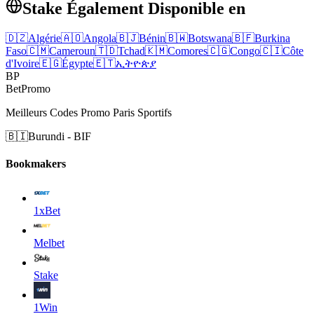
Stake
Également Disponible en
🇩🇿
Algérie
🇦🇴
Angola
🇧🇯
Bénin
🇧🇼
Botswana
🇧🇫
Burkina
Faso
🇨🇲
Cameroun
🇹🇩
Tchad
🇰🇲
Comores
🇨🇬
Congo
🇨🇮
Côte
d'Ivoire
🇪🇬
Égypte
🇪🇹
ኢትዮጵያ
BP
BetPromo
Meilleurs Codes Promo Paris Sportifs
🇧🇮
Burundi
-
BIF
Bookmakers
1xBet
Melbet
Stake
1Win