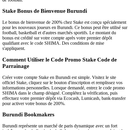
Stake
Bonus de Bienvenue
Burundi
Le bonus de bienvenue de 200% chez Stake est conçu spécialement
pour les nouveaux joueurs en Burundi. Ce bonus peut être utilisé sur
football, basketball et d'autres marchés sportifs. Le montant du
bonus est crédité sur votre compte après votre premier dépôt
qualifiant avec le code SHIMA. Des conditions de mise
s'appliquent.
Comment Utiliser le Code Promo
Stake
Code de
Parrainage
Créer votre compte Stake en Burundi est simple. Visitez le site
officiel Stake, cliquez sur le bouton d'inscription et remplissez vos
informations personnelles. Lorsque demandé, entrez le code promo
SHIMA dans le champ désigné. Complétez la vérification, puis
effectuez votre premier dépôt via Ecocash, Lumicash, bank-transfer
pour activer votre bonus de 200%.
Burundi
Bookmakers
Burundi représente un marché de paris dynamique avec un fort