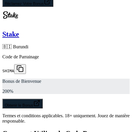
Réclamez Votre Bonus
Stake
🇧🇮
Burundi
Code de Parrainage
SHIMA
Bonus de Bienvenue
200%
Obtenir le Bonus
Termes et conditions applicables. 18+ uniquement. Jouez de manière
responsable.