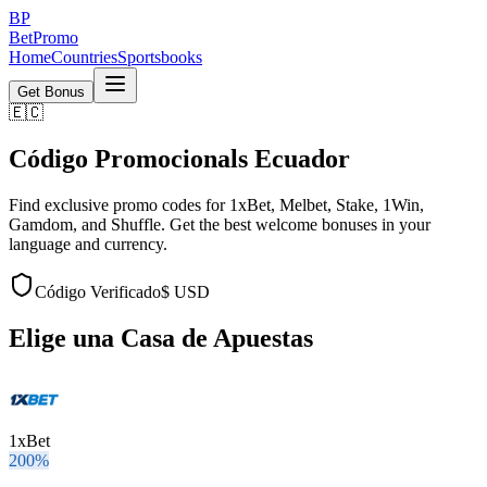
BP
BetPromo
Home
Countries
Sportsbooks
Get Bonus
🇪🇨
Código Promocional
s
Ecuador
Find exclusive promo codes for 1xBet, Melbet, Stake, 1Win,
Gamdom, and Shuffle. Get the best welcome bonuses in your
language and currency.
Código Verificado
$
USD
Elige una Casa de Apuestas
1xBet
200%