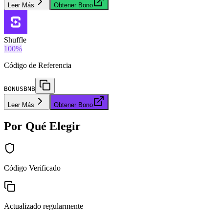
Leer Más
Obtener Bono
Shuffle
100%
Código de Referencia
BONUSBNB
Leer Más
Obtener Bono
Por Qué Elegir
Código Verificado
Actualizado regularmente