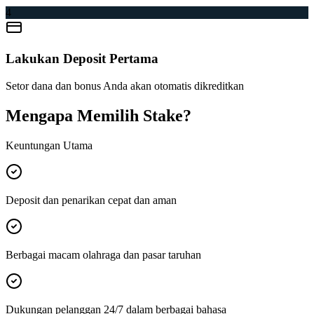
4
Lakukan Deposit Pertama
Setor dana dan bonus Anda akan otomatis dikreditkan
Mengapa Memilih Stake
?
Keuntungan Utama
Deposit dan penarikan cepat dan aman
Berbagai macam olahraga dan pasar taruhan
Dukungan pelanggan 24/7 dalam berbagai bahasa