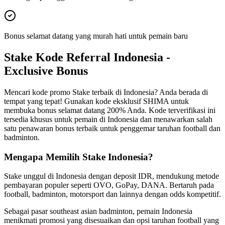
Bonus selamat datang yang murah hati untuk pemain baru
Stake
Kode Referral
Indonesia
-
Exclusive Bonus
Mencari kode promo Stake terbaik di Indonesia? Anda berada di
tempat yang tepat! Gunakan kode eksklusif SHIMA untuk
membuka bonus selamat datang 200% Anda. Kode terverifikasi ini
tersedia khusus untuk pemain di Indonesia dan menawarkan salah
satu penawaran bonus terbaik untuk penggemar taruhan football dan
badminton.
Mengapa Memilih Stake Indonesia
?
Stake unggul di Indonesia dengan deposit IDR, mendukung metode
pembayaran populer seperti OVO, GoPay, DANA. Bertaruh pada
football, badminton, motorsport dan lainnya dengan odds kompetitif.
Sebagai pasar southeast asian badminton, pemain Indonesia
menikmati promosi yang disesuaikan dan opsi taruhan football yang