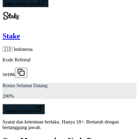
Klaim Bonus Anda
Stake
🇮🇩
Indonesia
Kode Referral
SHIMA
Bonus Selamat Datang
200%
Dapatkan Bonus
Syarat dan ketentuan berlaku. Hanya 18+. Bertaruh dengan
bertanggung jawab.