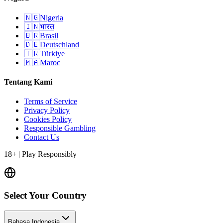
🇳🇬
Nigeria
🇮🇳
भारत
🇧🇷
Brasil
🇩🇪
Deutschland
🇹🇷
Türkiye
🇲🇦
Maroc
Tentang Kami
Terms of Service
Privacy Policy
Cookies Policy
Responsible Gambling
Contact Us
18+ | Play Responsibly
Select Your Country
Bahasa Indonesia