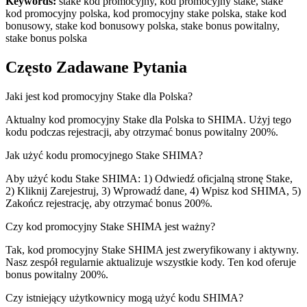
Keywords:
stake kod promocyjny, kod promocyjny stake, stake
kod promocyjny polska, kod promocyjny stake polska, stake kod
bonusowy, stake kod bonusowy polska, stake bonus powitalny,
stake bonus polska
Często Zadawane Pytania
Jaki jest kod promocyjny Stake dla Polska?
Aktualny kod promocyjny Stake dla Polska to SHIMA. Użyj tego
kodu podczas rejestracji, aby otrzymać bonus powitalny 200%.
Jak użyć kodu promocyjnego Stake SHIMA?
Aby użyć kodu Stake SHIMA: 1) Odwiedź oficjalną stronę Stake,
2) Kliknij Zarejestruj, 3) Wprowadź dane, 4) Wpisz kod SHIMA, 5)
Zakończ rejestrację, aby otrzymać bonus 200%.
Czy kod promocyjny Stake SHIMA jest ważny?
Tak, kod promocyjny Stake SHIMA jest zweryfikowany i aktywny.
Nasz zespół regularnie aktualizuje wszystkie kody. Ten kod oferuje
bonus powitalny 200%.
Czy istniejący użytkownicy mogą użyć kodu SHIMA?