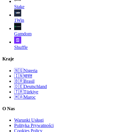
Stake
1Win
Gamdom
Shuffle
Kraje
🇳🇬
Nigeria
🇮🇳
भारत
🇧🇷
Brasil
🇩🇪
Deutschland
🇹🇷
Türkiye
🇲🇦
Maroc
O Nas
Warunki Usługi
Polityka Prywatności
Cookies Policy