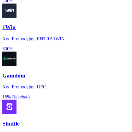
200%
1Win
Kod Promocyjny
:
ENTRA1WIN
500%
Gamdom
Kod Promocyjny
:
UFC
15% Rakeback
Shuffle