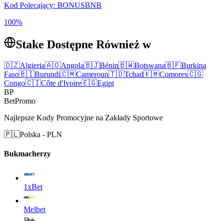
Kod Polecający
:
BONUSBNB
100%
Stake
Dostępne Również w
🇩🇿
Algieria
🇦🇴
Angola
🇧🇯
Bénin
🇧🇼
Botswana
🇧🇫
Burkina
Faso
🇧🇮
Burundi
🇨🇲
Cameroun
🇹🇩
Tchad
🇰🇲
Comores
🇨🇬
Congo
🇨🇮
Côte d'Ivoire
🇪🇬
Egipt
BP
BetPromo
Najlepsze Kody Promocyjne na Zakłady Sportowe
🇵🇱
Polska
-
PLN
Bukmacherzy
1xBet
Melbet