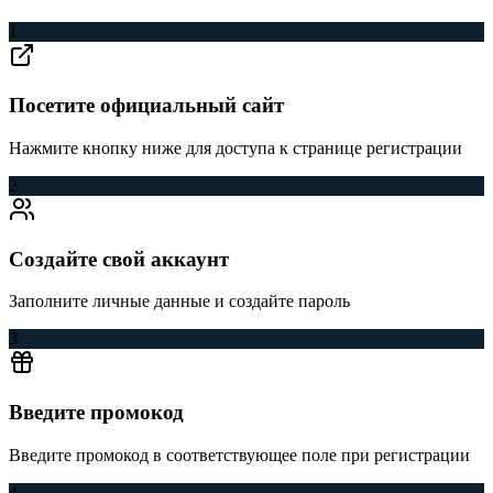
1
Посетите официальный сайт
Нажмите кнопку ниже для доступа к странице регистрации
2
Создайте свой аккаунт
Заполните личные данные и создайте пароль
3
Введите промокод
Введите промокод в соответствующее поле при регистрации
4