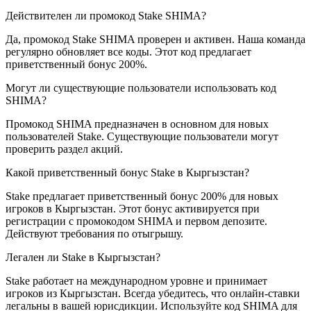
Действителен ли промокод Stake SHIMA?
Да, промокод Stake SHIMA проверен и активен. Наша команда
регулярно обновляет все коды. Этот код предлагает
приветственный бонус 200%.
Могут ли существующие пользователи использовать код
SHIMA?
Промокод SHIMA предназначен в основном для новых
пользователей Stake. Существующие пользователи могут
проверить раздел акций.
Какой приветственный бонус Stake в Кыргызстан?
Stake предлагает приветственный бонус 200% для новых
игроков в Кыргызстан. Этот бонус активируется при
регистрации с промокодом SHIMA и первом депозите.
Действуют требования по отыгрышу.
Легален ли Stake в Кыргызстан?
Stake работает на международном уровне и принимает
игроков из Кыргызстан. Всегда убедитесь, что онлайн-ставки
легальны в вашей юрисдикции. Используйте код SHIMA для