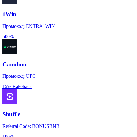
1Win
Промокод
:
ENTRA1WIN
500%
Gamdom
Промокод
:
UFC
15% Rakeback
Shuffle
Referral Code
:
BONUSBNB
100%