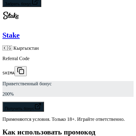
Забрать бонус
Stake
🇰🇬
Кыргызстан
Referral Code
SHIMA
Приветственный бонус
200%
Получить бонус
Применяются условия. Только 18+. Играйте ответственно.
Как использовать промокод