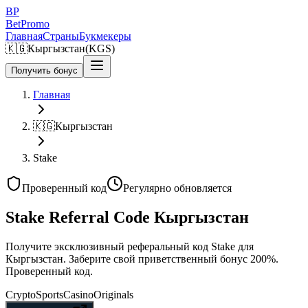
BP
BetPromo
Главная
Страны
Букмекеры
🇰🇬
Кыргызстан
(
KGS
)
Получить бонус
Главная
🇰🇬
Кыргызстан
Stake
Проверенный код
Регулярно обновляется
Stake
Referral Code
Кыргызстан
Получите эксклюзивный реферальный код Stake для
Кыргызстан. Заберите свой приветственный бонус 200%.
Проверенный код.
Crypto
Sports
Casino
Originals