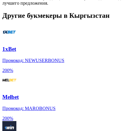
лучшего предложения.
Другие букмекеры в
Кыргызстан
1xBet
Промокод
:
NEWUSERBONUS
200%
Melbet
Промокод
:
MAROBONUS
200%