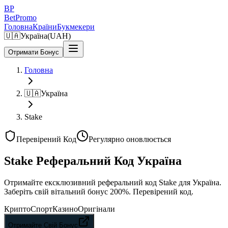
BP
BetPromo
Головна
Країни
Букмекери
🇺🇦
Україна
(
UAH
)
Отримати Бонус
Головна
🇺🇦
Україна
Stake
Перевірений Код
Регулярно оновлюється
Stake
Реферальний Код
Україна
Отримайте ексклюзивний реферальний код Stake для Україна.
Заберіть свій вітальний бонус 200%. Перевірений код.
Крипто
Спорт
Казино
Оригінали
Отримайте Свій Бонус