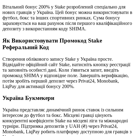
Вітальний бонус 200% у Stake розроблений спеціально для
нових гравців у Україна. Цей бонус можна використовувати в
футбол, бокс та інших спортивних ринках. Сума бонусу
зараховується на ваш рахунок після першого кваліфікаційного
депозиту з використанням коду SHIMA.
Як Використовувати Промокод
Stake
Реферальний Код
Створення облікового запису Stake у Україна просте.
Відвідайте офіційний сайт Stake, натисніть кнопку реєстрації
та заповніть особисті дані. Коли з'явиться запит, введіть
промокод SHIMA у відповідне поле. Завершіть верифікацію,
потім зробіть перший депозит через Privat24, Monobank,
LiqPay для активації бонусу 200%.
Україна
Букмекери
Україна представляє динамічний ринок ставок із сильним
інтересом до футбол та бокс. Місцеві гравці цінують
конкурентні коефіцієнти Stake на місцеві ліги та міжнародні
турніри. Підтримка депозитів у UAH (₴) через Privat24,
Monobank, LiqPay робить платформу доступною для гравців з