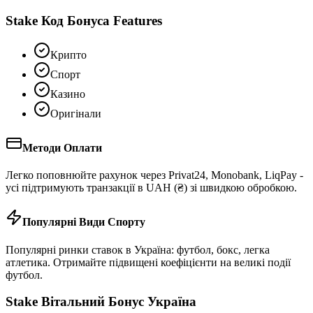
Stake
Код Бонуса
Features
Крипто
Спорт
Казино
Оригінали
Методи Оплати
Легко поповнюйте рахунок через Privat24, Monobank, LiqPay -
усі підтримують транзакції в UAH (₴) зі швидкою обробкою.
Популярні Види Спорту
Популярні ринки ставок в Україна: футбол, бокс, легка
атлетика. Отримайте підвищені коефіцієнти на великі події
футбол.
Stake
Вітальний Бонус
Україна